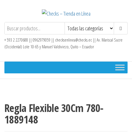
Saltar
al
contenido
Checks – Tienda en Línea
+ 593 2 2270688 || 0962979059 ||
checksenlinea@checks.ec
|| Av. Mariscal Sucre
(Occidental) Lote 10-65 y Manuel Valdiviezo, Quito – Ecuador
Regla Flexible 30Cm 780-
1889148