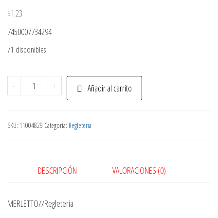
$
1.23
7450007734294
71 disponibles
Regla
-
+
Añadir al carrito
Flexible
30Cm
780-
SKU:
11004829
Categoría:
Regleteria
1889148
cantidad
DESCRIPCIÓN
VALORACIONES (0)
MERLETTO//Regleteria