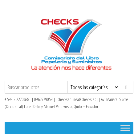
Saltar
al
contenido
Checks – Tienda en Línea
+ 593 2 2270688 || 0962979059 ||
checksenlinea@checks.ec
|| Av. Mariscal Sucre
(Occidental) Lote 10-65 y Manuel Valdiviezo, Quito – Ecuador