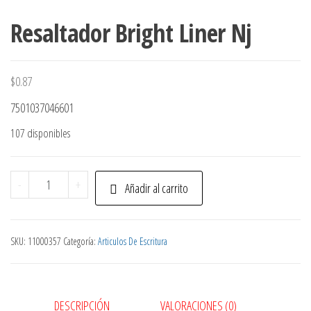
Resaltador Bright Liner Nj
$
0.87
7501037046601
107 disponibles
Resaltador
-
+
Añadir al carrito
Bright
Liner
Nj
SKU:
11000357
Categoría:
Articulos De Escritura
cantidad
DESCRIPCIÓN
VALORACIONES (0)