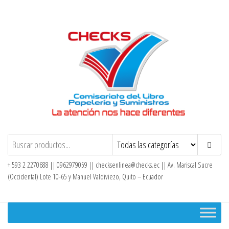
Saltar
al
contenido
Checks – Tienda en Línea
+ 593 2 2270688 || 0962979059 ||
checksenlinea@checks.ec
|| Av. Mariscal Sucre
(Occidental) Lote 10-65 y Manuel Valdiviezo, Quito – Ecuador