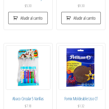
$
5.30
$
9.30
Añadir al carrito
Añadir al carrito
Abaco Circular 5 Varillas
Fomix Moldeable Liso Cf
$
7.18
$
1.32