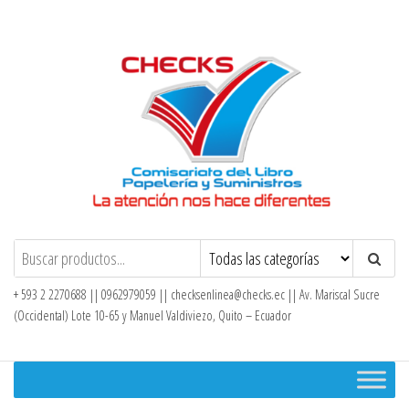
Saltar
al
contenido
Checks – Tienda en Línea
+ 593 2 2270688 || 0962979059 ||
checksenlinea@checks.ec
|| Av. Mariscal Sucre
(Occidental) Lote 10-65 y Manuel Valdiviezo, Quito – Ecuador