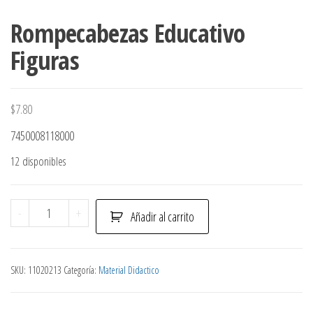
Rompecabezas Educativo
Figuras
$
7.80
7450008118000
12 disponibles
Rompecabezas
-
+
Añadir al carrito
Educativo
Figuras
cantidad
SKU:
11020213
Categoría:
Material Didactico