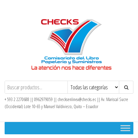
Saltar
al
contenido
Checks – Tienda en Línea
+ 593 2 2270688 || 0962979059 ||
checksenlinea@checks.ec
|| Av. Mariscal Sucre
(Occidental) Lote 10-65 y Manuel Valdiviezo, Quito – Ecuador