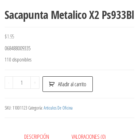
Sacapunta Metalico X2 Ps933Bl
$
1.95
068488009335
110 disponibles
Sacapunta
-
+
Añadir al carrito
Metalico
X2
Ps933Bl
SKU:
11001123
Categoría:
Articulos De Oficina
cantidad
DESCRIPCIÓN
VALORACIONES (0)