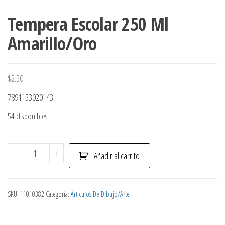
Tempera Escolar 250 Ml
Amarillo/Oro
$
2.50
7891153020143
54 disponibles
Tempera
-
+
Añadir al carrito
Escolar
250
Ml
SKU:
11010382
Categoría:
Articulos De Dibujo/Arte
Amarillo/Oro
cantidad