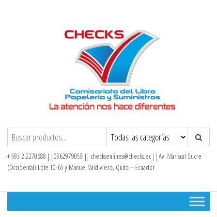
Saltar
al
contenido
Checks – Tienda en Línea
+ 593 2 2270688 || 0962979059 ||
checksenlinea@checks.ec
|| Av. Mariscal Sucre
(Occidental) Lote 10-65 y Manuel Valdiviezo, Quito – Ecuador