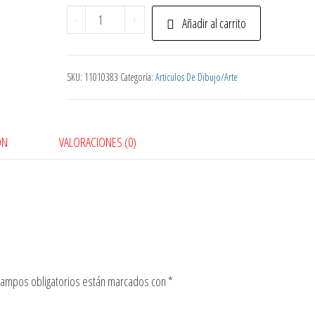
Tempera
-
+
Añadir al carrito
Escolar
250
Ml
SKU:
11010383
Categoría:
Articulos De Dibujo/Arte
Azul
cantidad
ÓN
VALORACIONES (0)
campos obligatorios están marcados con
*