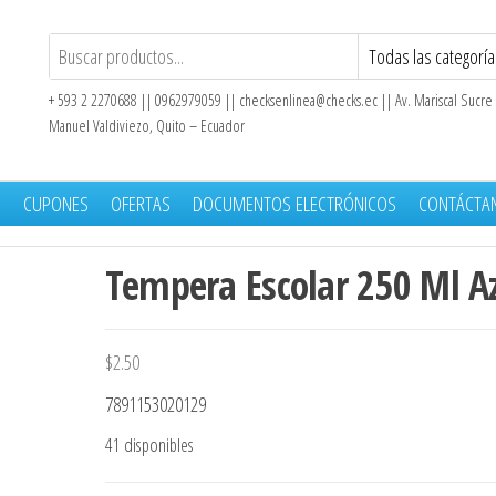
+ 593 2 2270688 || 0962979059 ||
checksenlinea@checks.ec
|| Av. Mariscal Sucre
Manuel Valdiviezo, Quito – Ecuador
S
CUPONES
OFERTAS
DOCUMENTOS ELECTRÓNICOS
CONTÁCTA
Tempera Escolar 250 Ml A
$
2.50
7891153020129
41 disponibles