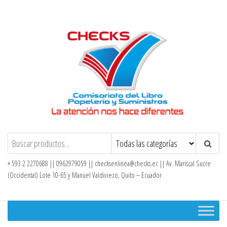
Saltar
al
contenido
Checks – Tienda en Línea
+ 593 2 2270688 || 0962979059 ||
checksenlinea@checks.ec
|| Av. Mariscal Sucre
(Occidental) Lote 10-65 y Manuel Valdiviezo, Quito – Ecuador