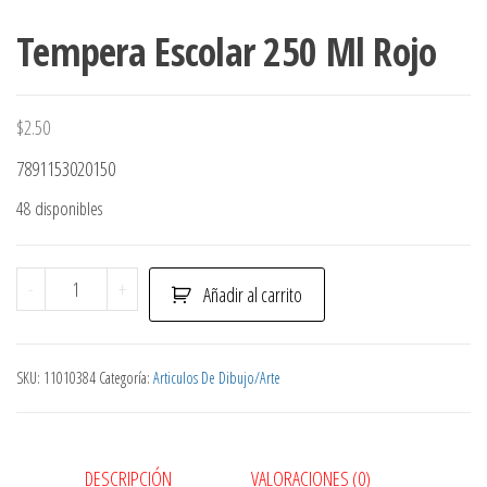
Tempera Escolar 250 Ml Rojo
$
2.50
7891153020150
48 disponibles
Tempera
-
+
Añadir al carrito
Escolar
250
Ml
SKU:
11010384
Categoría:
Articulos De Dibujo/Arte
Rojo
cantidad
DESCRIPCIÓN
VALORACIONES (0)