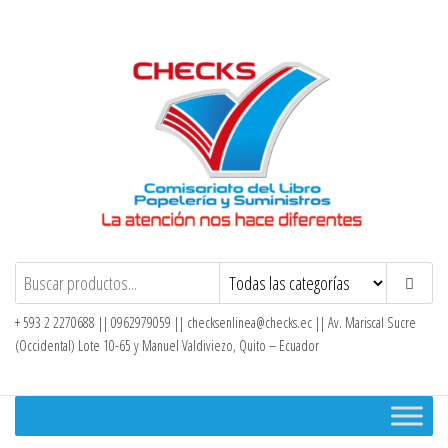
Saltar
al
contenido
Checks – Tienda en Línea
+ 593 2 2270688 || 0962979059 ||
checksenlinea@checks.ec
|| Av. Mariscal Sucre
(Occidental) Lote 10-65 y Manuel Valdiviezo, Quito – Ecuador