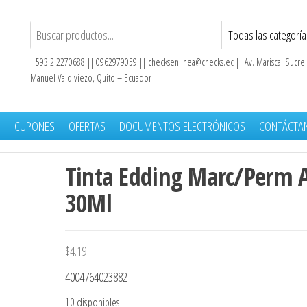
+ 593 2 2270688 || 0962979059 ||
checksenlinea@checks.ec
|| Av. Mariscal Sucre
Manuel Valdiviezo, Quito – Ecuador
S
CUPONES
OFERTAS
DOCUMENTOS ELECTRÓNICOS
CONTÁCTA
Tinta Edding Marc/Perm 
30Ml
$
4.19
4004764023882
10 disponibles