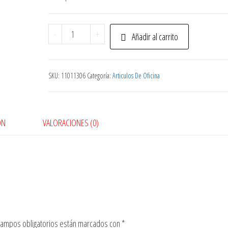
Tinta
-
+
Añadir al carrito
Edding
Marc/Perm
Az
SKU:
11011306
Categoría:
Articulos De Oficina
30Ml
cantidad
ÓN
VALORACIONES (0)
campos obligatorios están marcados con
*