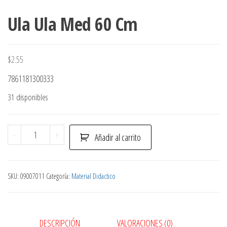
Ula Ula Med 60 Cm
$
2.55
7861181300333
31 disponibles
Ula
-
+
Añadir al carrito
Ula
Med
60
SKU:
09007011
Categoría:
Material Didactico
Cm
cantidad
DESCRIPCIÓN
VALORACIONES (0)