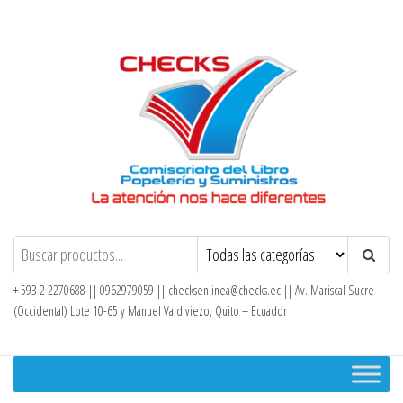
Saltar
al
contenido
Checks – Tienda en Línea
+ 593 2 2270688 || 0962979059 ||
checksenlinea@checks.ec
|| Av. Mariscal Sucre
(Occidental) Lote 10-65 y Manuel Valdiviezo, Quito – Ecuador