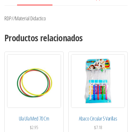
RDP//Material Didactico
Productos relacionados
Ula Ula Med 70 Cm
Abaco Circular 5 Varillas
$
2.95
$
7.18