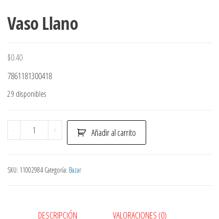
Vaso Llano
$
0.40
7861181300418
29 disponibles
Vaso
-
+
Añadir al carrito
Llano
cantidad
SKU:
11002984
Categoría:
Bazar
DESCRIPCIÓN
VALORACIONES (0)