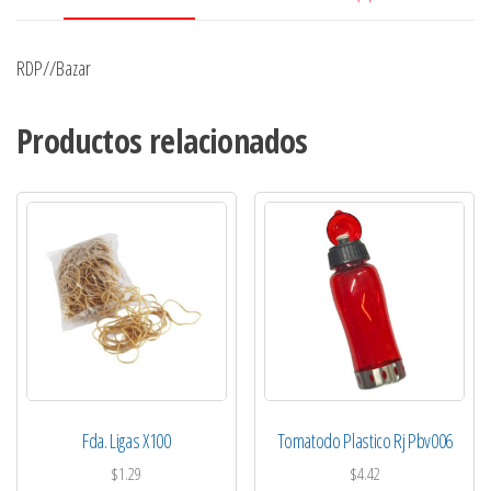
RDP//Bazar
Productos relacionados
Fda. Ligas X100
Tomatodo Plastico Rj Pbv006
$
1.29
$
4.42