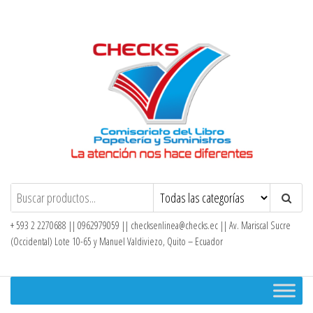
Saltar
al
contenido
Checks – Tienda en Línea
+ 593 2 2270688 || 0962979059 ||
checksenlinea@checks.ec
|| Av. Mariscal Sucre
(Occidental) Lote 10-65 y Manuel Valdiviezo, Quito – Ecuador