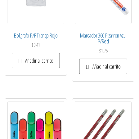
Boligrafo P/F Transp Rojo
Marcador 360 Pizarron Azul
P/Red
$
0.41
$
1.75
Añadir al carrito
Añadir al carrito