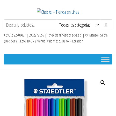
Saltar
al
contenido
Checks – Tienda en Línea
+ 593 2 2270688 || 0962979059 ||
checksenlinea@checks.ec
|| Av. Mariscal Sucre
(Occidental) Lote 10-65 y Manuel Valdiviezo, Quito – Ecuador