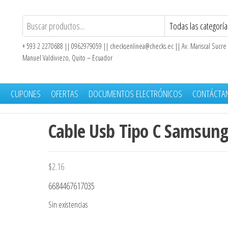
+ 593 2 2270688 || 0962979059 ||
checksenlinea@checks.ec
|| Av. Mariscal Sucre
Manuel Valdiviezo, Quito – Ecuador
S
CUPONES
OFERTAS
DOCUMENTOS ELECTRÓNICOS
CONTÁCTA
Cable Usb Tipo C Samsun
$
2.16
6684467617035
Sin existencias