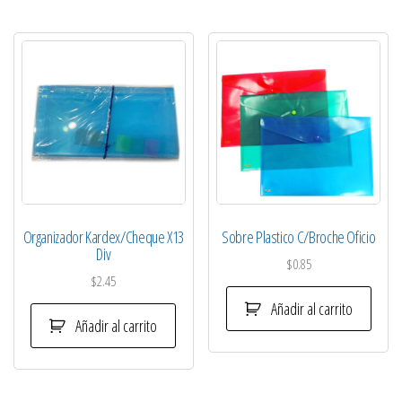
Organizador Kardex/Cheque X13
Sobre Plastico C/Broche Oficio
Div
$
0.85
$
2.45
Añadir al carrito
Añadir al carrito