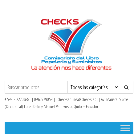
Saltar
al
contenido
Checks – Tienda en Línea
+ 593 2 2270688 || 0962979059 ||
checksenlinea@checks.ec
|| Av. Mariscal Sucre
(Occidental) Lote 10-65 y Manuel Valdiviezo, Quito – Ecuador