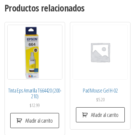
Productos relacionados
Tinta Eps Amarilla T664420 (200-
Pad Mouse Gel H-02
210)
$
5.20
$
12.99
Añadir al carrito
Añadir al carrito