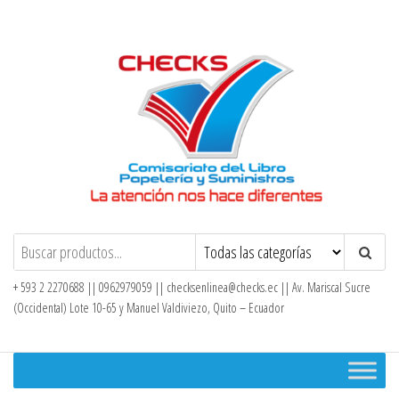
Saltar
al
contenido
Checks – Tienda en Línea
+ 593 2 2270688 || 0962979059 ||
checksenlinea@checks.ec
|| Av. Mariscal Sucre
(Occidental) Lote 10-65 y Manuel Valdiviezo, Quito – Ecuador