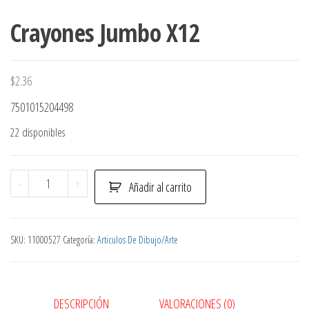
Crayones Jumbo X12
$
2.36
7501015204498
22 disponibles
Crayones
-
+
Añadir al carrito
Jumbo
X12
cantidad
SKU:
11000527
Categoría:
Articulos De Dibujo/Arte
DESCRIPCIÓN
VALORACIONES (0)