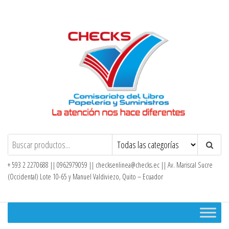
Saltar
al
contenido
Checks – Tienda en Línea
+ 593 2 2270688 || 0962979059 ||
checksenlinea@checks.ec
|| Av. Mariscal Sucre
(Occidental) Lote 10-65 y Manuel Valdiviezo, Quito – Ecuador