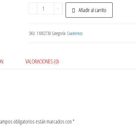
Cuad
-
+
Añadir al carrito
Cosido
Princesa
100
SKU:
11002730
Categoría:
Cuadernos
4L
cantidad
ÓN
VALORACIONES (0)
campos obligatorios están marcados con
*