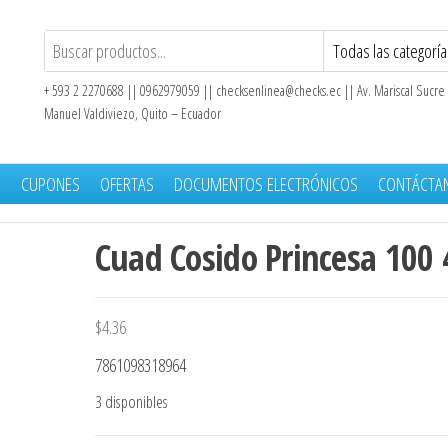
+ 593 2 2270688 || 0962979059 ||
checksenlinea@checks.ec
|| Av. Mariscal Sucre
Manuel Valdiviezo, Quito – Ecuador
S
CUPONES
OFERTAS
DOCUMENTOS ELECTRÓNICOS
CONTÁCTA
Cuad Cosido Princesa 100 
eferencial
$
4.36
7861098318964
3 disponibles