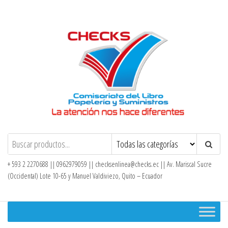
Saltar
al
contenido
Checks – Tienda en Línea
+ 593 2 2270688 || 0962979059 ||
checksenlinea@checks.ec
|| Av. Mariscal Sucre
(Occidental) Lote 10-65 y Manuel Valdiviezo, Quito – Ecuador