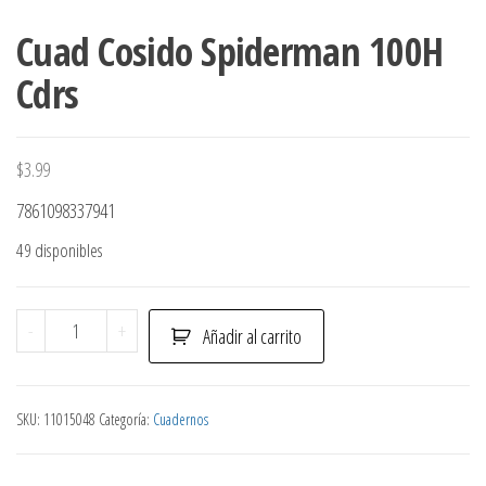
Cuad Cosido Spiderman 100H
Cdrs
$
3.99
7861098337941
49 disponibles
Cuad
-
+
Añadir al carrito
Cosido
Spiderman
100H
SKU:
11015048
Categoría:
Cuadernos
Cdrs
cantidad