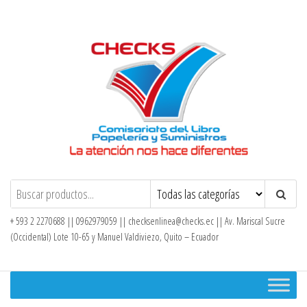
Saltar
al
contenido
Checks – Tienda en Línea
+ 593 2 2270688 || 0962979059 ||
checksenlinea@checks.ec
|| Av. Mariscal Sucre
(Occidental) Lote 10-65 y Manuel Valdiviezo, Quito – Ecuador