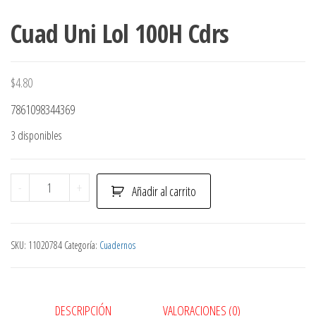
Cuad Uni Lol 100H Cdrs
$
4.80
7861098344369
3 disponibles
Cuad
-
+
Añadir al carrito
Uni
Lol
100H
SKU:
11020784
Categoría:
Cuadernos
Cdrs
cantidad
DESCRIPCIÓN
VALORACIONES (0)