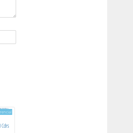
rencial
H Cdrs