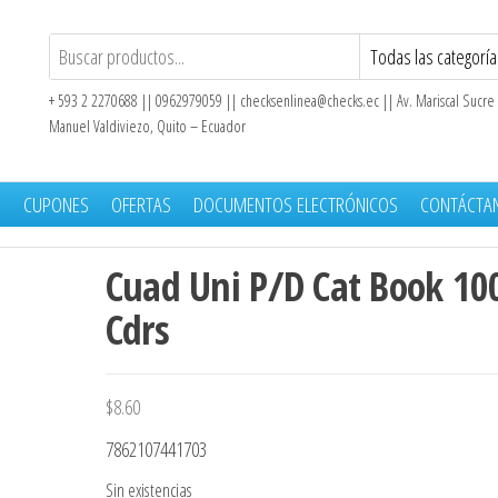
+ 593 2 2270688 || 0962979059 ||
checksenlinea@checks.ec
|| Av. Mariscal Sucre
Manuel Valdiviezo, Quito – Ecuador
S
CUPONES
OFERTAS
DOCUMENTOS ELECTRÓNICOS
CONTÁCTA
Cuad Uni P/D Cat Book 10
eferencial
Cdrs
$
8.60
7862107441703
Sin existencias