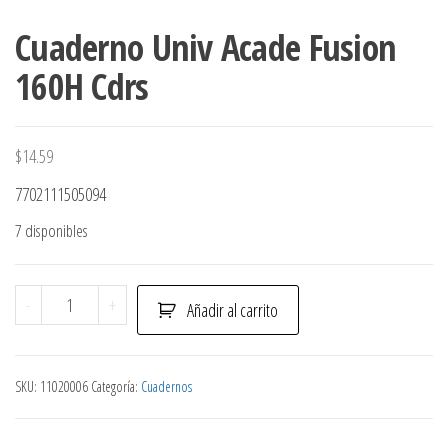
Cuaderno Univ Acade Fusion
160H Cdrs
$
14.59
7702111505094
7 disponibles
Cuaderno
-
+
Añadir al carrito
Univ
Acade
Fusion
SKU:
11020006
Categoría:
Cuadernos
160H
Cdrs