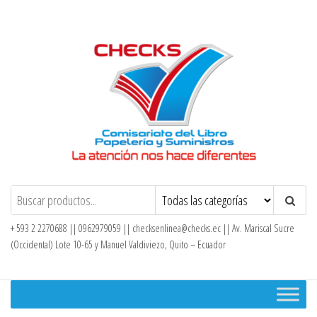
Saltar
al
contenido
Checks – Tienda en Línea
+ 593 2 2270688 || 0962979059 ||
checksenlinea@checks.ec
|| Av. Mariscal Sucre
(Occidental) Lote 10-65 y Manuel Valdiviezo, Quito – Ecuador