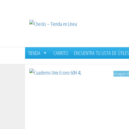
Saltar
al
contenido
Checks
–
Tienda
en
TIENDA
CARRITO
ENCUENTRA TU LISTA DE ÚTILE
Línea
Imagen R