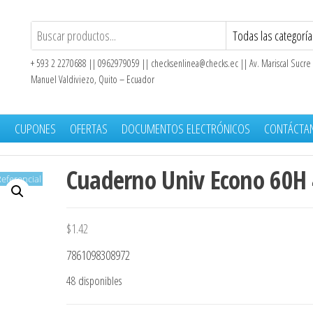
+ 593 2 2270688 || 0962979059 ||
checksenlinea@checks.ec
|| Av. Mariscal Sucre
Manuel Valdiviezo, Quito – Ecuador
S
CUPONES
OFERTAS
DOCUMENTOS ELECTRÓNICOS
CONTÁCTA
Cuaderno Univ Econo 60H 
eferencial
$
1.42
7861098308972
48 disponibles