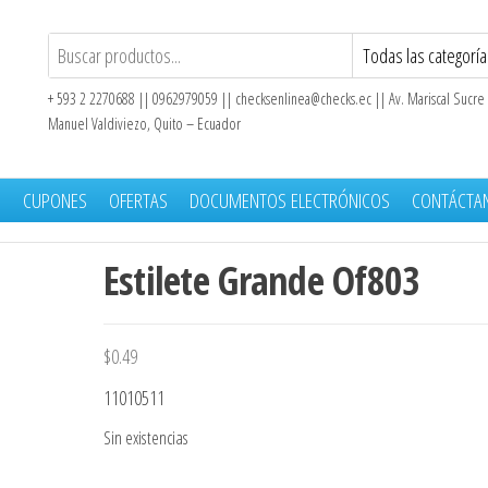
+ 593 2 2270688 || 0962979059 ||
checksenlinea@checks.ec
|| Av. Mariscal Sucre
Manuel Valdiviezo, Quito – Ecuador
S
CUPONES
OFERTAS
DOCUMENTOS ELECTRÓNICOS
CONTÁCTA
Estilete Grande Of803
$
0.49
11010511
Sin existencias