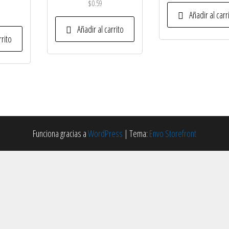
$
0.59
Añadir al carr
Añadir al carrito
rrito
Funciona gracias a
WordPress
|
Tema:
Envo Storefront