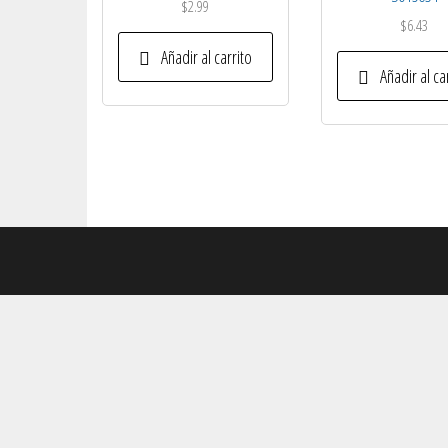
$
2.99
$
6.43
Añadir al carrito
Añadir al ca
Hola somos Checks, Te podemos ayudar
Hola somos Checks,
¿En que podemos ayudarte?
Abrir chat