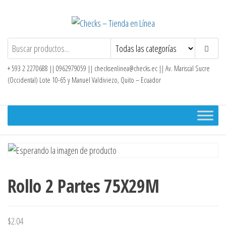
Saltar
al
contenido
Checks – Tienda en Línea
+ 593 2 2270688 || 0962979059 ||
checksenlinea@checks.ec
|| Av. Mariscal Sucre
(Occidental) Lote 10-65 y Manuel Valdiviezo, Quito – Ecuador
Rollo 2 Partes 75X29M
$
2.04