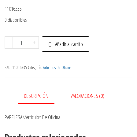
11016335
9 disponibles
Rollo
-
+
Añadir al carrito
2
Partes
75X29M
SKU:
11016335
Categoría:
Articulos De Oficina
cantidad
DESCRIPCIÓN
VALORACIONES (0)
PAPELESA//Articulos De Oficina