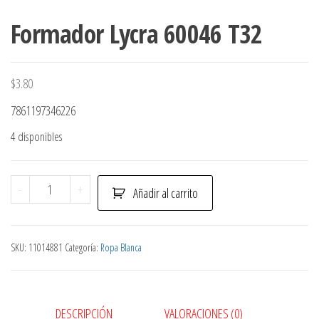
Formador Lycra 60046 T32
$
3.80
7861197346226
4 disponibles
Formador
-
+
Añadir al carrito
Lycra
60046
T32
SKU:
11014881
Categoría:
Ropa Blanca
cantidad
DESCRIPCIÓN
VALORACIONES (0)