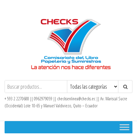
Saltar
al
contenido
Checks – Tienda en Línea
+ 593 2 2270688 || 0962979059 ||
checksenlinea@checks.ec
|| Av. Mariscal Sucre
(Occidental) Lote 10-65 y Manuel Valdiviezo, Quito – Ecuador