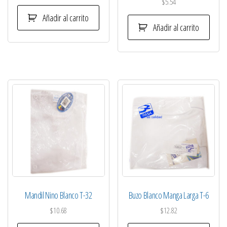
$
5.54
Añadir al carrito
Añadir al carrito
Mandil Nino Blanco T-32
Buzo Blanco Manga Larga T-6
$
10.68
$
12.82