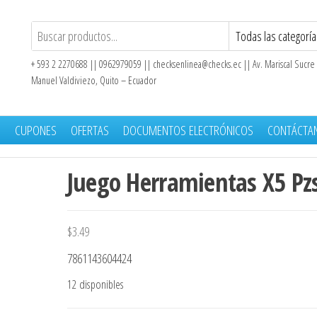
+ 593 2 2270688 || 0962979059 ||
checksenlinea@checks.ec
|| Av. Mariscal Sucre
Manuel Valdiviezo, Quito – Ecuador
S
CUPONES
OFERTAS
DOCUMENTOS ELECTRÓNICOS
CONTÁCTA
Juego Herramientas X5 Pz
$
3.49
7861143604424
12 disponibles