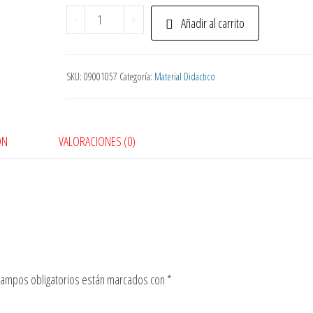
Juego
-
+
Añadir al carrito
Herramientas
X5
Pzs
SKU:
09001057
Categoría:
Material Didactico
cantidad
ÓN
VALORACIONES (0)
campos obligatorios están marcados con
*