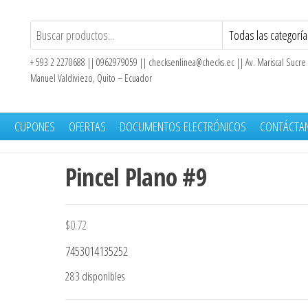
+ 593 2 2270688 || 0962979059 ||
checksenlinea@checks.ec
|| Av. Mariscal Sucre
Manuel Valdiviezo, Quito – Ecuador
S
CUPONES
OFERTAS
DOCUMENTOS ELECTRÓNICOS
CONTÁCTA
Pincel Plano #9
$
0.72
7453014135252
283 disponibles