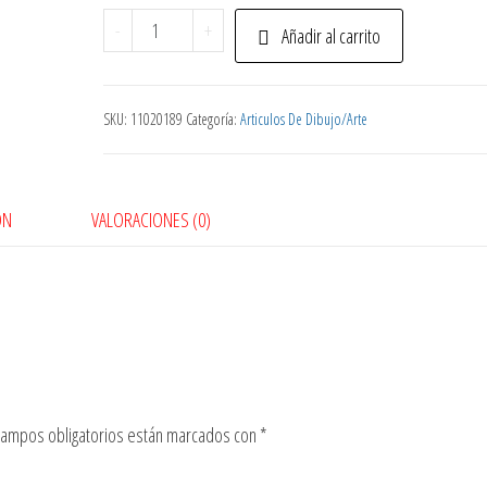
Pincel
-
+
Añadir al carrito
Plano
#9
cantidad
SKU:
11020189
Categoría:
Articulos De Dibujo/Arte
ÓN
VALORACIONES (0)
campos obligatorios están marcados con
*