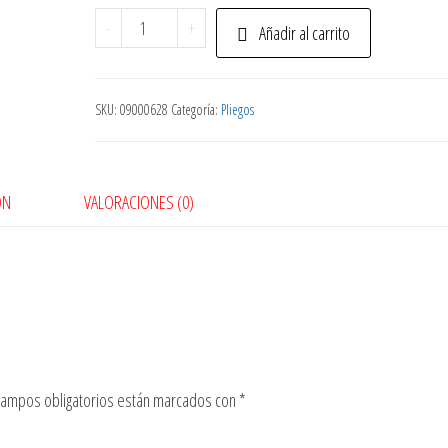
Pliego
-
+
Añadir al carrito
Cartulina
Roja
cantidad
SKU:
09000628
Categoría:
Pliegos
ÓN
VALORACIONES (0)
campos obligatorios están marcados con
*