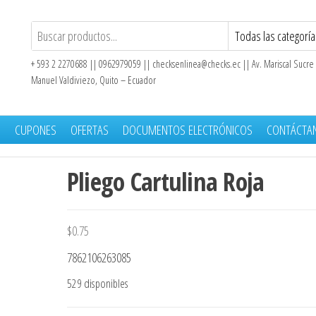
+ 593 2 2270688 || 0962979059 ||
checksenlinea@checks.ec
|| Av. Mariscal Sucre
Manuel Valdiviezo, Quito – Ecuador
S
CUPONES
OFERTAS
DOCUMENTOS ELECTRÓNICOS
CONTÁCTA
Pliego Cartulina Roja
$
0.75
7862106263085
529 disponibles