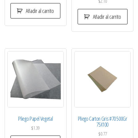
$
2.10
Añadir al carrito
Añadir al carrito
Pliego Papel Vegetal
Pliego Carton Gris #70 500Gr
75X100
$
1.39
$
0.77