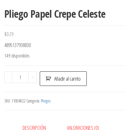
Pliego Papel Crepe Celeste
$
0.29
4895137938830
149 disponibles
Pliego
-
+
Añadir al carrito
Papel
Crepe
Celeste
SKU:
11004022
Categoría:
Pliegos
cantidad
DESCRIPCIÓN
VALORACIONES (0)