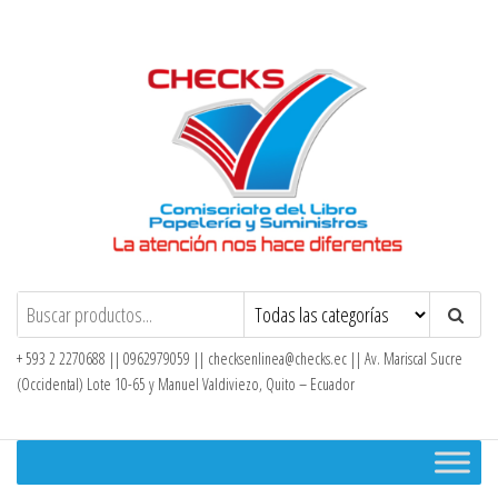
Saltar
al
contenido
Checks – Tienda en Línea
+ 593 2 2270688 || 0962979059 ||
checksenlinea@checks.ec
|| Av. Mariscal Sucre
(Occidental) Lote 10-65 y Manuel Valdiviezo, Quito – Ecuador